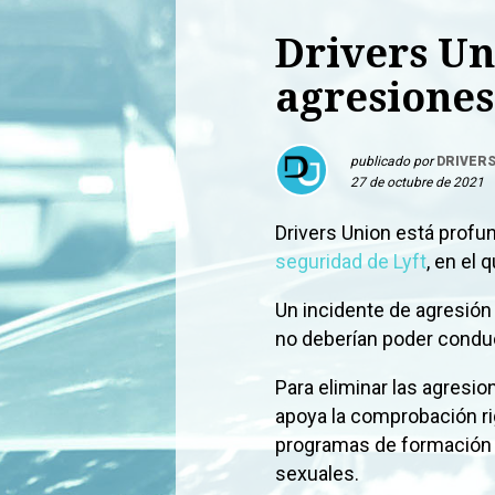
Drivers Un
agresiones
publicado por
DRIVERS
27 de octubre de 2021
Drivers Union está prof
seguridad de Lyft
, en el
Un incidente de agresió
no deberían poder conduci
Para eliminar las agresio
apoya la comprobación r
programas de formación 
sexuales.