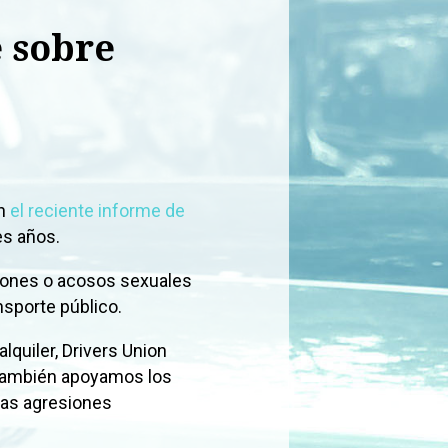
e sobre
en
el reciente informe de
es años.
iones o acosos sexuales
ransporte público.
lquiler, Drivers Union
 También apoyamos los
las agresiones