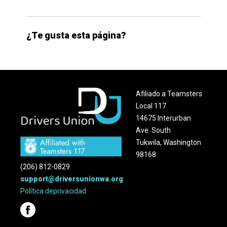
¿Te gusta esta página?
Afiliado a Teamsters
Local 117
14675 Interurban
Ave. South
Tukwila, Washington
98168
(206) 812-0829
support@driversunionwa.org
Política
de
privacidad