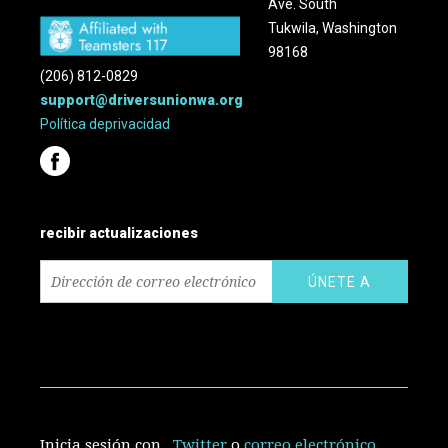
Ave. South
Tukwila, Washington
98168
(206) 812-0829
support@driversunionwa.org
Política
de
privacidad
recibir actualizaciones
Inicia sesión con
,
Twitter
o
correo electrónico
.