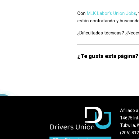
Con
MLK Labor's Union Jobs
,
están contratando y buscando
¿Dificultades técnicas? ¿Nece
¿Te gusta esta página?
Afiliado 
14675 Int
Tukwila,
(206) 81